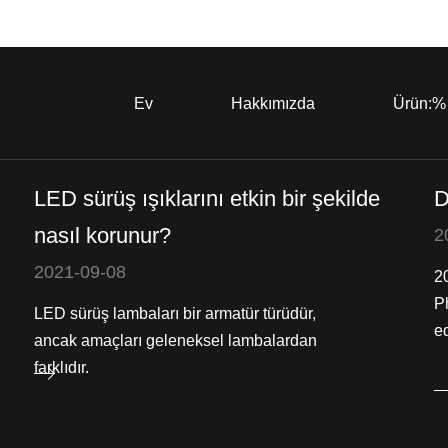
Ev
Hakkımızda
Ürün:%
LED sürüş ışıklarını etkin bir şekilde
D
nasıl korunur?
2
2021-09-08
2
P
LED sürüş lambaları bir armatür türüdür,
ed
ancak amaçları geleneksel lambalardan
farklıdır.