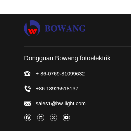
Dongguan Bowang fotoelektrik
+ 86-0769-81099632
+86 18925518137
sales1@bw-light.com