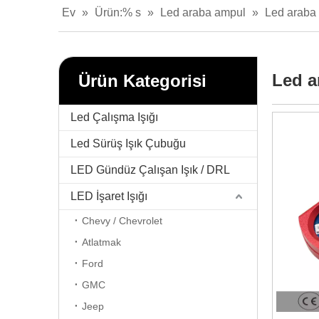
Ev
»
Ürün:% s
»
Led araba ampul
»
Led araba
Led a
Ürün Kategorisi
Led Çalışma Işığı
Led Sürüş Işık Çubuğu
LED Gündüz Çalışan Işık / DRL
LED İşaret Işığı
Chevy / Chevrolet
Atlatmak
Ford
GMC
Jeep