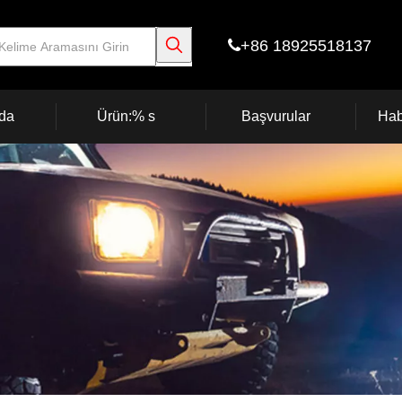
+86 18925518137

da
Ürün:% s
Başvurular
Hab