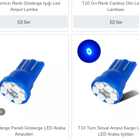
ırmızı Renk Gösterge Işığı Led
T10 Gri ​​Renk Canbus Oto Le
Ampul Lamba
Lambası
Sor
Sor
eo
terge Paneli Gösterge LED Araba
T10 Turn Sinyal Ampul Kargo 
Ampulleri
LED Araba Işıkları