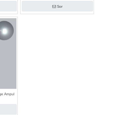
Sor
ge Ampul