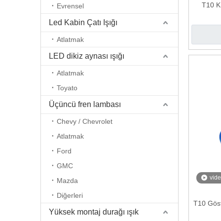
T10 K
Evrensel
Led Kabin Çatı Işığı
Atlatmak
LED dikiz aynası ışığı
Atlatmak
Toyato
Üçüncü fren lambası
Chevy / Chevrolet
Atlatmak
Ford
GMC
vid
Mazda
Diğerleri
T10 Gös
Yüksek montaj durağı ışık