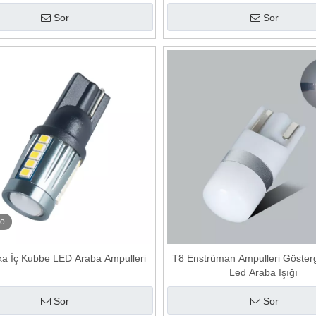
Sor
Sor
eo
ka İç Kubbe LED Araba Ampulleri
T8 Enstrüman Ampulleri Göster
Led Araba Işığı
Sor
Sor