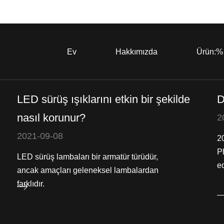
Ev
Hakkımızda
Ürün:%
LED sürüş ışıklarını etkin bir şekilde
D
nasıl korunur?
2
2021-09-08
2
P
LED sürüş lambaları bir armatür türüdür,
ed
ancak amaçları geleneksel lambalardan
farklıdır.