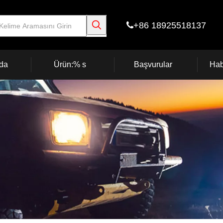
+86 18925518137

da
Ürün:% s
Başvurular
Hab