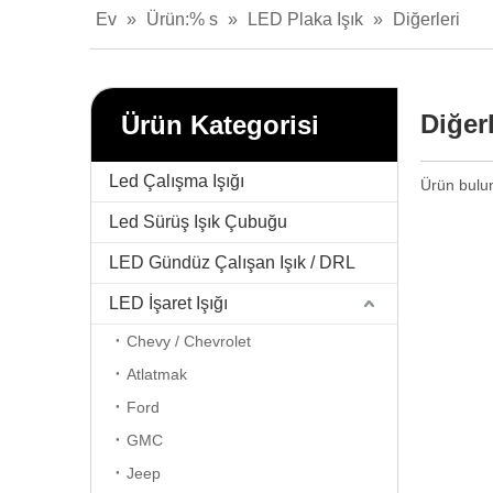
Ev
»
Ürün:% s
»
LED Plaka Işık
»
Diğerleri
Diğerl
Ürün Kategorisi
Led Çalışma Işığı
Ürün bulu
Led Sürüş Işık Çubuğu
LED Gündüz Çalışan Işık / DRL
LED İşaret Işığı
Chevy / Chevrolet
Atlatmak
Ford
GMC
Jeep