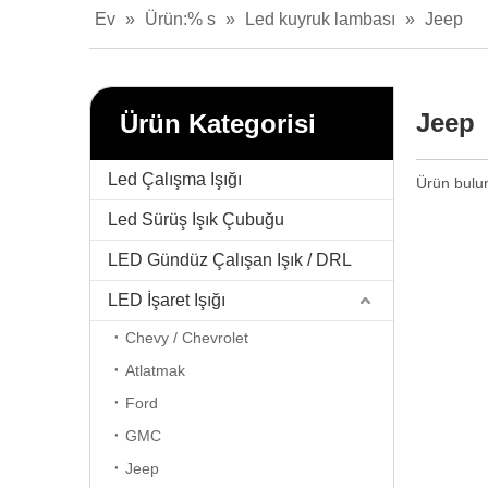
Ev
»
Ürün:% s
»
Led kuyruk lambası
»
Jeep
Jeep
Ürün Kategorisi
Led Çalışma Işığı
Ürün bulu
Led Sürüş Işık Çubuğu
LED Gündüz Çalışan Işık / DRL
LED İşaret Işığı
Chevy / Chevrolet
Atlatmak
Ford
GMC
Jeep