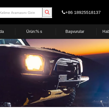
+86 18925518137

da
Ürün:% s
Başvurular
Hab