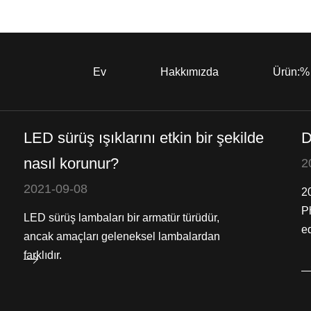
Ev
Hakkımızda
Ürün:%
LED sürüş ışıklarını etkin bir şekilde
D
nasıl korunur?
2
2021-09-08
2
P
LED sürüş lambaları bir armatür türüdür,
ed
ancak amaçları geleneksel lambalardan
farklıdır.