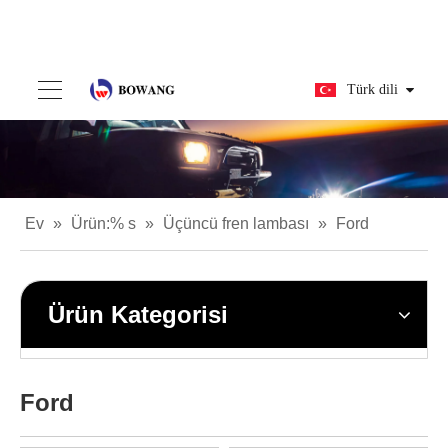
Türk dili
Ev
»
Ürün:% s
»
Üçüncü fren lambası
»
Ford
Ürün Kategorisi
Ford