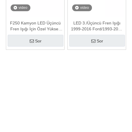
video
video
F250 Kamyon LED Üçüncü
LED 3./Üçüncü Fren Işığı
Fren Işığı İçin Özel Yüksek
1999-2016 Ford/1993-2010
Montaj Durdurma Işığı
Mazda B Serisi Duman Lens
ile
Sor
Sor