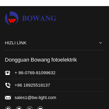
ışığı kauçuk
römork kuyruk ışığı
Sor
Sor
1
2
»
HIZLI LİNK
Dongguan Bowang fotoelektrik
+ 86-0769-81099632
+86 18925518137
sales1@bw-light.com