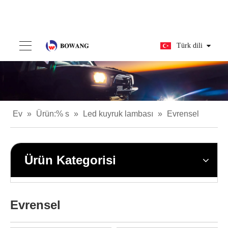
Türk dili
Ev
»
Ürün:% s
»
Led kuyruk lambası
»
Evrensel
Ürün Kategorisi
Evrensel