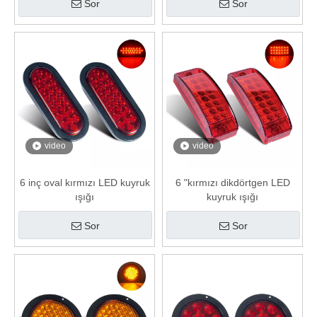
Sor
Sor
video
video
6 inç oval kırmızı LED kuyruk
6 "kırmızı dikdörtgen LED
ışığı
kuyruk ışığı
Sor
Sor