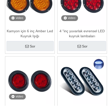
video
video
Kamyon için 6 inç Amber Led
4 "inç yuvarlak evrensel LED
Kuyruk Işığı
kuyruk lambaları
Sor
Sor
video
2.5 "inç kırmızı LED kuyruk
6 inç Amber Oval LED