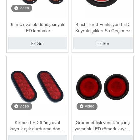
video
6 "inç oval ok dönüş sinyali
4inch Tur 3 Fonksiyon LED
LED lambaları
Kuyruk Işıkları Su Geçirmez
Sor
Sor
video
video
Kırmızı LED 6 "inç oval
Grommet fişli yeni 4 'inç inç
kuyruk ışık durdurma dönüş
yuvarlak LED römork kuyruk
lambası su geçirmez
lambaları