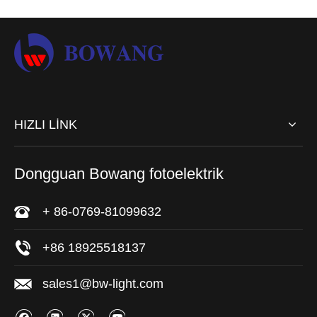
kamyonu için özel LED
LED Üçüncü Fren Işığı
Üçüncü Fren Işığı
Sor
Sor
1
2
»
HIZLI LİNK
Dongguan Bowang fotoelektrik
+ 86-0769-81099632
+86 18925518137
sales1@bw-light.com