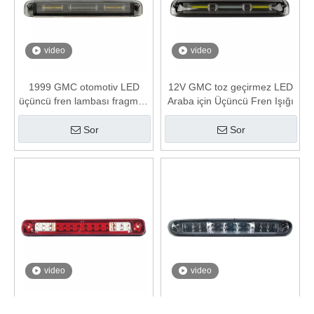
video
video
1999 GMC otomotiv LED
12V GMC toz geçirmez LED
üçüncü fren lambası fragman
Araba için Üçüncü Fren Işığı
için
Sor
Sor
video
video
1999 Chevy Silverado
Silverado için 15 inç otomotiv