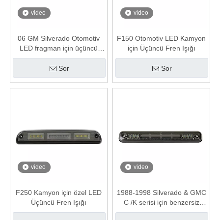
video
video
06 GM Silverado Otomotiv
F150 Otomotiv LED Kamyon
LED fragman için üçüncü
için Üçüncü Fren Işığı
fren ışığı
Sor
Sor
video
video
F250 Kamyon için özel LED
1988-1998 Silverado & GMC
Üçüncü Fren Işığı
C /K serisi için benzersiz
tasarım LED Kuyruk /Kargo