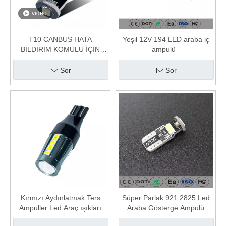
video
T10 CANBUS HATA
Yeşil 12V 194 LED araba iç
BİLDİRİM KOMULU İÇİN
ampulü
KOMULU BİRLİĞİ
Sor
Sor
Kırmızı Aydınlatmak Ters
Süper Parlak 921 2825 Led
Ampuller Led Araç ışıkları
Araba Gösterge Ampulü